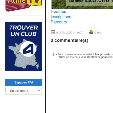
Horaires
Inscriptions
Parcours
Gilles
le 04/01/2025 à 11h07
0 commentaire(s)
Pour commenter une actualité il faut posséder 
Utilisez ce
lien
pour vous identifier ou pour crée
Espaces FFA