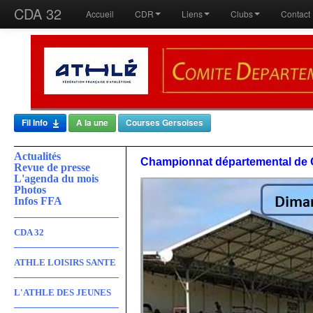
CDA 32
Accueil
CDR
Liens
Clubs
Contact
Fil Info
A la une
Courses Gersoises
Actualités
Championnat départemental de 
Revue de presse
L'agenda du mois
Photos
Infos FFA
CDA 32
ATHLE LOISIRS SANTE
L'ATHLE DES JEUNES