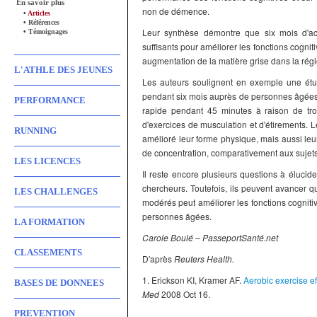
En savoir plus
non de démence.
•
Articles
•
Références
Leur synthèse démontre que six mois d'ac
•
Témoignages
suffisants pour améliorer les fonctions cogni
augmentation de la matière grise dans la régi
L'ATHLE DES JEUNES
Les auteurs soulignent en exemple une étude
pendant six mois auprès de personnes âgées 
PERFORMANCE
rapide pendant 45 minutes à raison de troi
d'exercices de musculation et d'étirements.
RUNNING
amélioré leur forme physique, mais aussi leu
de concentration, comparativement aux sujets
LES LICENCES
Il reste encore plusieurs questions à élucide
chercheurs. Toutefois, ils peuvent avancer 
LES CHALLENGES
modérés peut améliorer les fonctions cogniti
personnes âgées.
LA FORMATION
Carole Boulé – PasseportSanté.net
CLASSEMENTS
D'après
Reuters Health.
1. Erickson KI, Kramer AF.
Aerobic exercise ef
BASES DE DONNEES
Med
2008 Oct 16.
PREVENTION