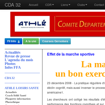
CDA 32
Accueil
CDR
Liens
Clubs
Contact
Fil Info
A la une
Courses Gersoises
Actualités
Effet de la marche sportive
Revue de presse
L'agenda du mois
La ma
Photos
Infos FFA
un bon exerc
CDA 32
23 décembre 2008 - La pratique régulière d'
déclin cognitif, mais aussi inverser le proce
ATHLE LOISIRS SANTE
américaine1.
Actualités
Coach Athlé Santé
Plaquette information
Les chercheurs ont colligé les résultats d'é
Photothèque
performance des fonctions cognitives et su