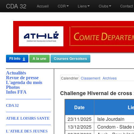
CDA 32
Accueil
CDR
Liens
Clubs
Contact
Fil Info
A la une
Courses Gersoises
Actualités
Revue de presse
Calendrier
Classement
Archives
L'agenda du mois
Photos
Challenge Hivernal de cross
Infos FFA
CDA 32
Date
Li
23/11/2025
Isle Jourdain
ATHLE LOISIRS SANTE
13/12/2025
Condom - Stade 
L'ATHLE DES JEUNES