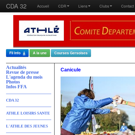
CDA 32
Accueil
CDR
Liens
Clubs
Contact
Fil Info
A la une
Courses Gersoises
Actualités
Canicule
Revue de presse
L'agenda du mois
Photos
Infos FFA
CDA 32
ATHLE LOISIRS SANTE
L'ATHLE DES JEUNES