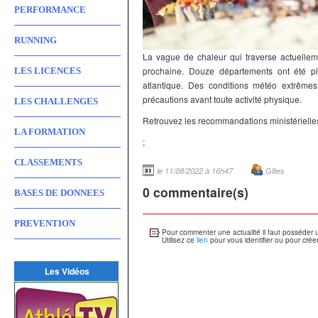
PERFORMANCE
RUNNING
La vague de chaleur qui traverse actuellem
prochaine. Douze départements ont été pl
LES LICENCES
atlantique. Des conditions météo extrêmes
précautions avant toute activité physique.
LES CHALLENGES
Retrouvez les recommandations ministériell
LA FORMATION
;
CLASSEMENTS
Gilles
le 11/08/2022 à 16h47
0 commentaire(s)
BASES DE DONNEES
PREVENTION
Pour commenter une actualité il faut posséder 
Utilisez ce
lien
pour vous identifier ou pour crée
Les Vidéos