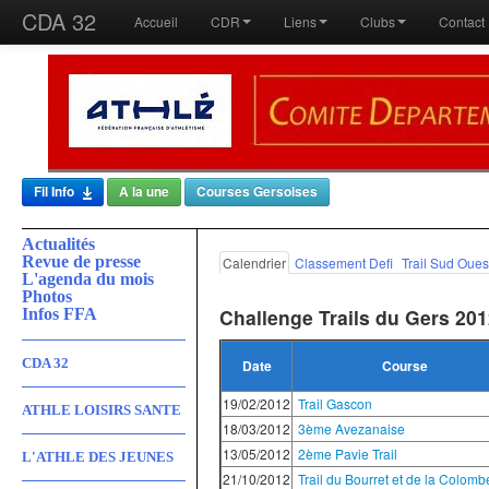
CDA 32
Accueil
CDR
Liens
Clubs
Contact
Fil Info
A la une
Courses Gersoises
Actualités
Revue de presse
Calendrier
Classement Defi
Trail Sud Oues
L'agenda du mois
Photos
Challenge Trails du Gers 20
Infos FFA
CDA 32
Date
Course
19/02/2012
Trail Gascon
ATHLE LOISIRS SANTE
18/03/2012
3ème Avezanaise
13/05/2012
2ème Pavie Trail
L'ATHLE DES JEUNES
21/10/2012
Trail du Bourret et de la Colomb