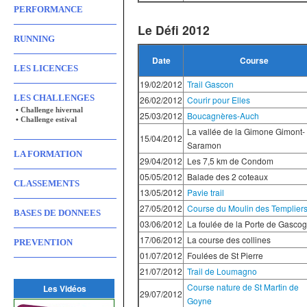
PERFORMANCE
Le Défi 2012
RUNNING
Date
Course
LES LICENCES
19/02/2012
Trail Gascon
LES CHALLENGES
26/02/2012
Courir pour Elles
•
Challenge hivernal
25/03/2012
Boucagnères-Auch
•
Challenge estival
La vallée de la Gimone Gimont-
15/04/2012
Saramon
LA FORMATION
29/04/2012
Les 7,5 km de Condom
05/05/2012
Balade des 2 coteaux
CLASSEMENTS
13/05/2012
Pavie trail
27/05/2012
Course du Moulin des Templier
BASES DE DONNEES
03/06/2012
La foulée de la Porte de Gasco
17/06/2012
La course des collines
PREVENTION
01/07/2012
Foulées de St Pierre
21/07/2012
Trail de Loumagno
Course nature de St Martin de
Les Vidéos
29/07/2012
Goyne